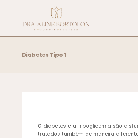
Ir
para
o
conteúdo
Diabetes Tipo 1
O diabetes e a hipoglicemia são distú
tratados também de maneira diferent