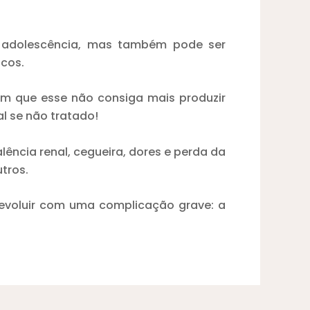
u adolescência, mas também pode ser
icos.
om que esse não consiga mais produzir
al se não tratado!
ncia renal, cegueira, dores e perda da
tros.
 evoluir com uma complicação grave: a