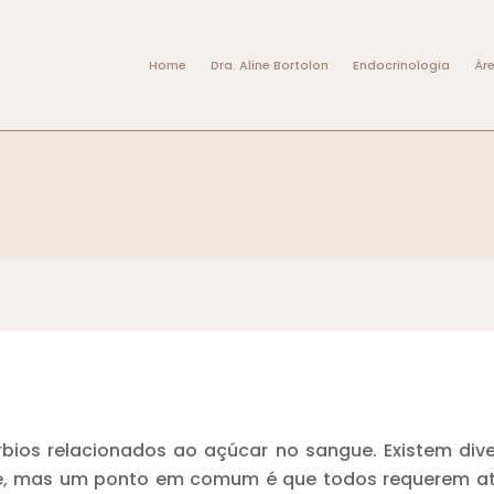
Home
Dra. Aline Bortolon
Endocrinologia
Ár
rbios relacionados ao açúcar no sangue. Existem div
e, mas um ponto em comum é que todos requerem ate