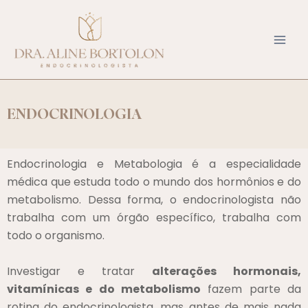
Ir
para
o
conteúdo
ENDOCRINOLOGIA
Endocrinologia e Metabologia é a especialidade
médica que estuda todo o mundo dos hormônios e do
metabolismo. Dessa forma, o endocrinologista não
trabalha com um órgão específico, trabalha com
todo o organismo.
Investigar e tratar
alterações hormonais,
vitamínicas e do metabolismo
fazem parte da
rotina do endocrinologista, mas antes de mais nada