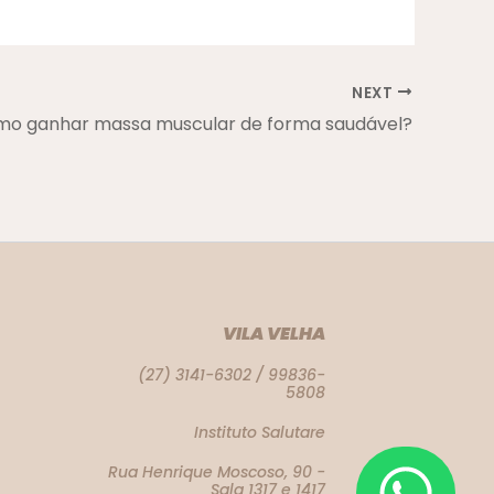
NEXT
o ganhar massa muscular de forma saudável?
VILA VELHA
(27) 3141-6302 / 99836-
5808
Instituto Salutare
Rua Henrique Moscoso, 90 -
Sala 1317 e 1417