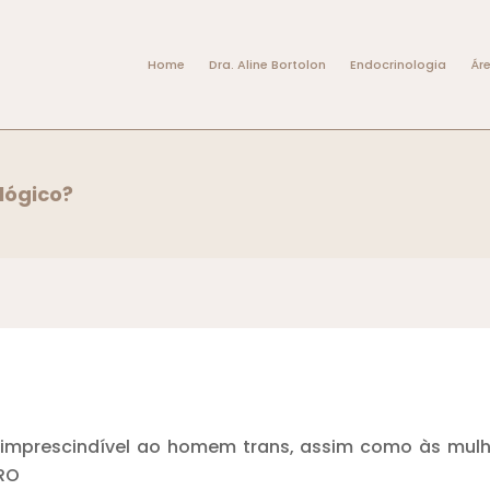
Home
Dra. Aline Bortolon
Endocrinologia
Ár
lógico?
imprescindível ao homem trans, assim como às mulh
ERO