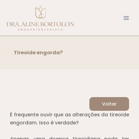
Ir
para
o
conteúdo
Tireoide engorda?
Voltar
É frequente ouvir que as alterações da tireoide
engordam. Isso é verdade?
Apenas uma doença tireoidiana pode ter