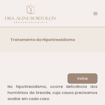
Ir
para
o
conteúdo
Tratamento do Hipotireoidismo
Voltar
No hipotireoidismo, ocorre deficiência dos
hormônios da tireoide, cuja causa precisamos
avaliar em cada caso.