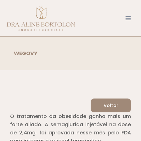
Ir
para
o
conteúdo
WEGOVY
Voltar
O tratamento da obesidade ganha mais um
forte aliado. A semaglutida injetável na dose
de 2,4mg, foi aprovada nesse mês pelo FDA
para integrar o arsenal terapêutico. ⁣