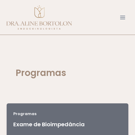
Ir
para
o
conteúdo
Programas
Programas
Exame de Bioimpedância