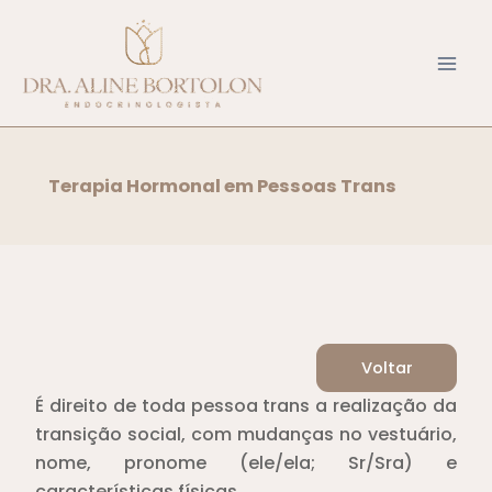
Ir
para
o
conteúdo
Terapia Hormonal em Pessoas Trans
Voltar
É direito de toda pessoa trans a realização da
transição social, com mudanças no vestuário,
nome, pronome (ele/ela; Sr/Sra) e
características físicas.