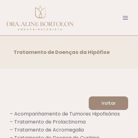
Ir
para
o
conteúdo
Tratamento de Doenças da Hipófise
Voltar
– Acompanhamento de Tumores Hipofisários
– Tratamento de Prolactinoma
– Tratamento de Acromegalia
– Tratamento de Doença de Cushing