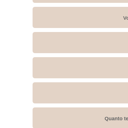
V
Quanto te