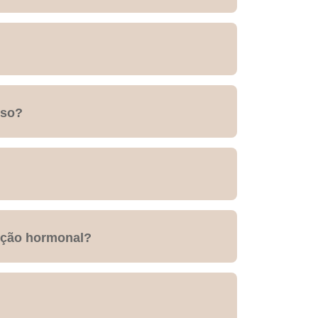
eso?
̧ão hormonal?