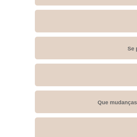
Se 
Que mudanças