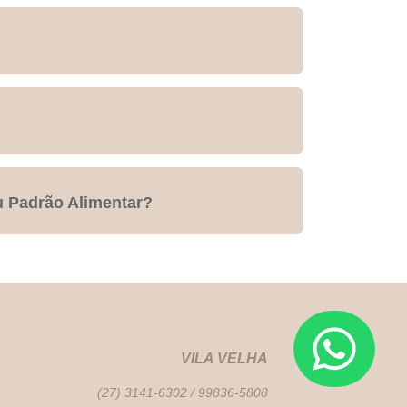
 Padrão Alimentar?
VILA VELHA
(27) 3141-6302 / 99836-5808