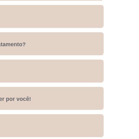
ratamento?
er por você!