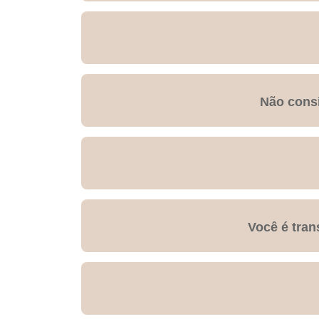
Não consi
Você é tran